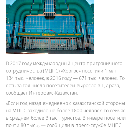
В 2017 году международный центр приграничного
сотрудничества (МЦПС) «Хоргос» посетили 1 млн
134 тыс. человек, в 2016 году — 671 тыс. человек. То
есть за год число посетителей выросло в 1,7 раза,
сообщает Интерфакс-Казахстан.
«Если год назад ежедневно с казахстанской стороны
на МЦПС заходило не более 1800 человек, то сейчас
в среднем более 3 тыс. туристов. В январе посетили
почти 80 тыс.», — сообщили в пресс-службе МЦПС.