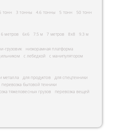
5 тонн
3 тонны
4.6 тонны
5 тонн
50 тонн
6 метров
6х6
7.5 м
7 метров
8х8
9.3 м
и-грузовик
низкорамная платформа
дильником
с лебедкой
с манипулятором
и металла
для продуктов
для спецтехники
перевозка бытовой техники
озка тяжеловесных грузов
перевозка вещей