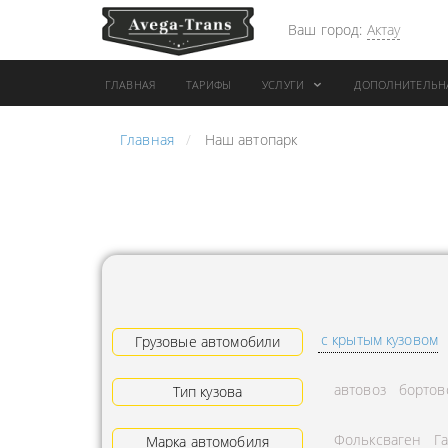
Ваш город:
Актау
ГЛАВНАЯ
ТАРИФЫ
УСЛУГИ
ДОПОЛНИТЕЛЬН
Главная
Наш автопарк
АРЕНДА АВТОБУСА
ПЕРЕВОЗК
ГРУЗОВОЙ ТРАНСПОРТ С
"ЭКСПРЕС
КОНИКОМ
ПЕРЕВОЗК
АРЕНДА ТРОЛЛЕЙГРУЗА
АРЕНДА А
ТЕХНИКА С
АВИАПЕР
ГИДРОБОРТАМИ
ГРУЗОВ
с крытым кузовом
ГРУЗОВАЯ ТЕХНИКА
Грузовые автомобили
ЗАКАЗАТЬ
РАЗНОЙ ПОГРУЗКИ
ДОСТАВКА
автовоз
бортов
Тип кузова
ПЕРЕВОЗКА ТРУБ
АДРЕСА
Фольксваген
Г
АРЕНДА БУЛЬДОЗЕРА
Марка автомобиля
ЛОГИСТИ