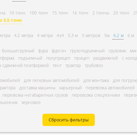
СНГ
АВЛЕНИЕ
нна
10 тонн
100 тонн
15 тонн
16 тонн
2 тонны
20 тонн
2
ГОРОДСКИЕ
ТОРА
о 3.5 тонн
АВТОГРУЗОПЕРЕВОЗКИ
УРНЫЕ ПЕРЕВОЗКИ
МЕЖДУГОРОДНЫЕ
метра
4.2 метра
4 метра
4x4
5.3 м
5 метров
5м
6.2 м
6 м
А ЩЕБНЯ
АВТОГРУЗОПЕРЕВОЗКИ
большегрузный
фура
фургон
грузоподъемный
грузовик
мин
А МУКИ
ПЕРЕВОЗКИ В БЕЛАРУСЬ
тформа
подъемный
полуприцеп
прицеп
раздвижной
с холо
ТЬ РАССТОЯНИЕ
о сдвижной платформой
тент
трактор
трубовоз
ПЕРЕВОЗКИ В
А УГЛЯ
УЗБЕКИСТАН
томобилей
для легковых автомобилей
для монтажа
для погрузк
РУЗА
трактора
доставка машины
карьерный
перевозка автомобилей
КА КИСЛОРОДНЫХ
перевозка негабаритных грузов
перевозка спецтехники
перев
льхозник
зерновоз
В
А ГАЗА
Сбросить фильтры
А ОПАСНОГО ГРУЗА
А