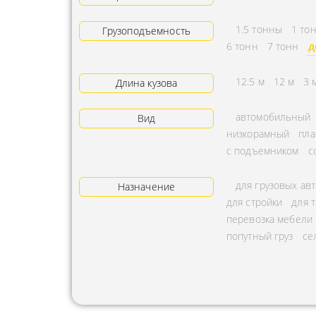
АРЕНДА ТРАКТОРА
ПРЕДОСТ
1.5 тонны
1 то
Грузоподъемность
УСЛУГИ АВТОКРАНА
ЭКСПЕДИ
6 тонн
7 тонн
д
ЗАКАЗ МАНИПУЛЯТОРА
ТЕМПЕРАТ
12.5 м
12 м
3 
Длина кузова
АВИАПЕРЕВОЗКА
ПЕРЕВОЗК
автомобильный
Вид
АВТОМОБИЛЬНЫЕ
ПЕРЕВОЗК
низкорамный
пла
ГРУЗОПЕРЕВОЗКИ
РАССЧИТА
с подъемником
с
МУЛЬТИМОДАЛЬНЫЕ
ПЕРЕВОЗК
для грузовых ав
ПЕРЕВОЗКИ
Назначение
ОХРАНА Г
для стройки
для 
АВТОПЕРЕВОЗКИ
ПЕРЕВОЗ
перевозка мебели
СБОРНОГО ГРУЗА
попутный груз
се
БАЛЛОНО
ДОСТАВКА
ПЕРЕВОЗК
НЕГАБАРИТНЫХ ГРУЗОВ
ПЕРЕВОЗК
ЖЕЛЕЗНОДОРОЖНЫЕ
ПЕРЕВОЗК