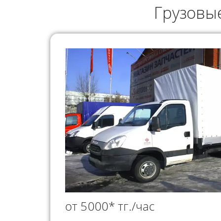
ГРУЗОПЕРЕВОЗКИ
Грузовые
НЕФТЕПР
ИНДИВИДУАЛЬНЫЕ
ПЕРЕВОЗК
ГРУЗОПЕРЕВОЗКИ
КОНТЕЙНЕРНЫЕ
ПЕРЕВОЗКИ
от 5000* тг./час