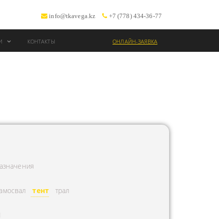
info@tkavega.kz
+7 (778) 434-36-77
ИИ
КОНТАКТЫ
ОНЛАЙН-ЗАЯВКА
ВОЗКИ
Т
азначения
амосвал
тент
трал
Л