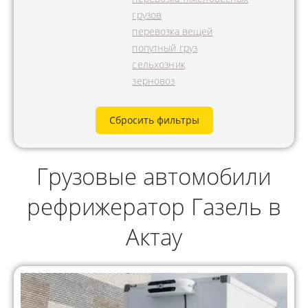
грузов
перевозка вещей
попутный груз
сельхозник
зерновоз
Сбросить фильтры
Грузовые автомобили
рефрижератор Газель в
Актау