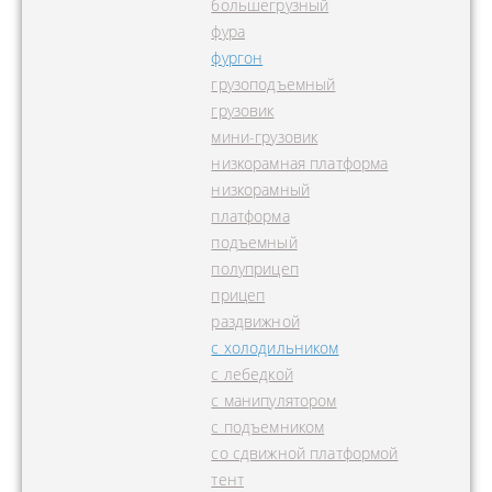
большегрузный
фура
фургон
грузоподъемный
грузовик
мини-грузовик
низкорамная платформа
низкорамный
платформа
подъемный
полуприцеп
прицеп
раздвижной
с холодильником
с лебедкой
с манипулятором
с подъемником
со сдвижной платформой
тент