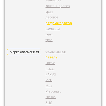
эвакуатор
контейнеровоз
кран
лесовоз
рефрижератор
самосвал
тент
трал
Фольксваген
Марка автомобиля
Газель
Ивеко
Камаз
КАМАЗ
Ман
Маз
Мерседес
Nissan
ЗИЛ