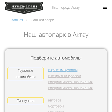
Ваш город:
Актау
Главная
Наш автопарк
Наш автопарк в Актау
Подберите автомобиль:
с крытым кузовом
Грузовые
с открытым кузовом
автомобили
специального назначения
специального назначения
автовоз
Тип кузова
бортовой