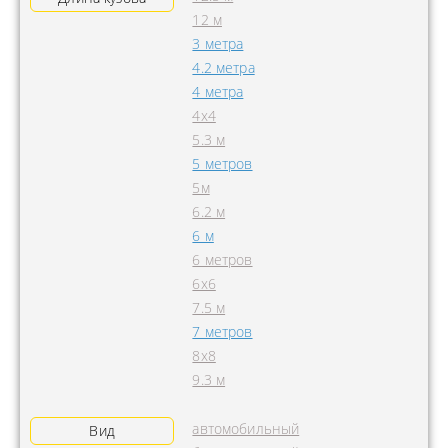
12 м
3 метра
4.2 метра
4 метра
4x4
5.3 м
5 метров
5м
6.2 м
6 м
6 метров
6х6
7.5 м
7 метров
8х8
9.3 м
автомобильный
Вид