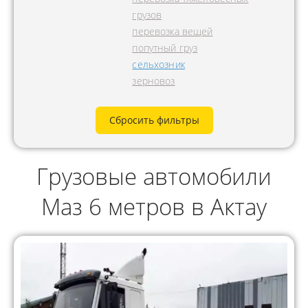
грузов
перевозка вещей
попутный груз
сельхозник
зерновоз
Сбросить фильтры
Грузовые автомобили
Маз 6 метров в Актау