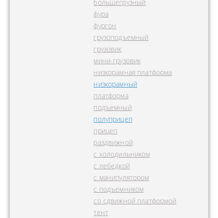
большегрузный
фура
фургон
грузоподъемный
грузовик
мини-грузовик
низкорамная платформа
низкорамный
платформа
подъемный
полуприцеп
прицеп
раздвижной
с холодильником
с лебедкой
с манипулятором
с подъемником
со сдвижной платформой
тент