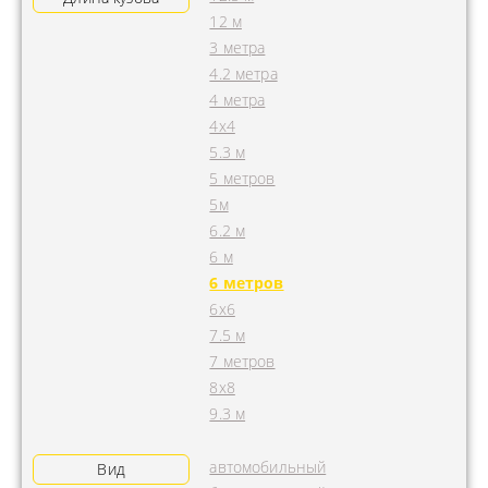
12 м
3 метра
4.2 метра
4 метра
4x4
5.3 м
5 метров
5м
6.2 м
6 м
6 метров
6х6
7.5 м
7 метров
8х8
9.3 м
автомобильный
Вид