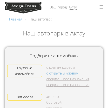
Ваш город:
Актау
Главная
Наш автопарк
Наш автопарк в Актау
Подберите автомобиль:
с крытым кузовом
Грузовые
с открытым кузовом
автомобили
специального назначения
специального назначения
автовоз
Тип кузова
бортовой