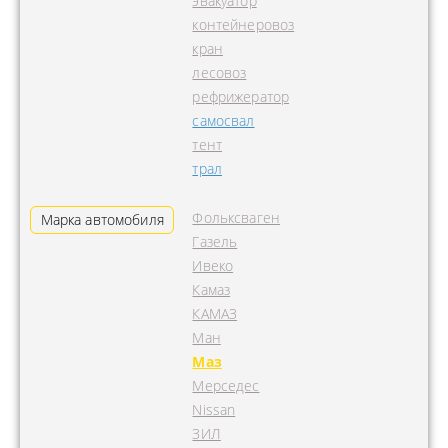
эвакуатор
контейнеровоз
кран
лесовоз
рефрижератор
самосвал
тент
трал
Фольксваген
Марка автомобиля
Газель
Ивеко
Камаз
КАМАЗ
Ман
Маз
Мерседес
Nissan
ЗИЛ