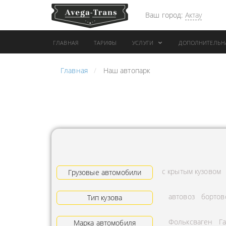
Ваш город:
Актау
ГЛАВНАЯ
ТАРИФЫ
УСЛУГИ
ДОПОЛНИТЕЛЬН
Главная
Наш автопарк
АРЕНДА АВТОБУСА
ПЕРЕВОЗК
ГРУЗОВОЙ ТРАНСПОРТ С
"ЭКСПРЕС
КОНИКОМ
ПЕРЕВОЗК
АРЕНДА ТРОЛЛЕЙГРУЗА
АРЕНДА А
ТЕХНИКА С
АВИАПЕР
ГИДРОБОРТАМИ
ГРУЗОВ
с крытым кузовом
ГРУЗОВАЯ ТЕХНИКА
Грузовые автомобили
ЗАКАЗАТЬ
РАЗНОЙ ПОГРУЗКИ
ДОСТАВКА
автовоз
бортов
Тип кузова
ПЕРЕВОЗКА ТРУБ
АДРЕСА
Фольксваген
Г
АРЕНДА БУЛЬДОЗЕРА
Марка автомобиля
ЛОГИСТИ