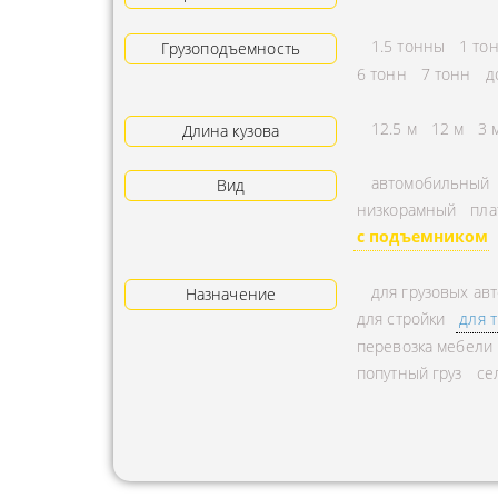
АРЕНДА ТРАКТОРА
ПРЕДОСТ
1.5 тонны
1 то
Грузоподъемность
УСЛУГИ АВТОКРАНА
ЭКСПЕДИ
6 тонн
7 тонн
д
ЗАКАЗ МАНИПУЛЯТОРА
ТЕМПЕРАТ
12.5 м
12 м
3 
Длина кузова
АВИАПЕРЕВОЗКА
ПЕРЕВОЗК
автомобильный
Вид
АВТОМОБИЛЬНЫЕ
ПЕРЕВОЗК
низкорамный
пла
ГРУЗОПЕРЕВОЗКИ
РАССЧИТА
с подъемником
МУЛЬТИМОДАЛЬНЫЕ
ПЕРЕВОЗК
для грузовых ав
ПЕРЕВОЗКИ
Назначение
ОХРАНА Г
для стройки
для 
АВТОПЕРЕВОЗКИ
ПЕРЕВОЗ
перевозка мебели
СБОРНОГО ГРУЗА
попутный груз
се
БАЛЛОНО
ДОСТАВКА
ПЕРЕВОЗК
НЕГАБАРИТНЫХ ГРУЗОВ
ПЕРЕВОЗК
ЖЕЛЕЗНОДОРОЖНЫЕ
ПЕРЕВОЗК