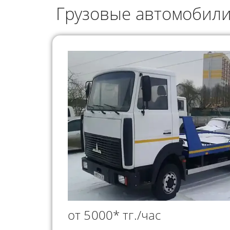
ГРУЗОПЕРЕВОЗКИ
Грузовые автомобили
НЕФТЕПР
ИНДИВИДУАЛЬНЫЕ
ПЕРЕВОЗК
ГРУЗОПЕРЕВОЗКИ
КОНТЕЙНЕРНЫЕ
ПЕРЕВОЗКИ
от 5000* тг./час