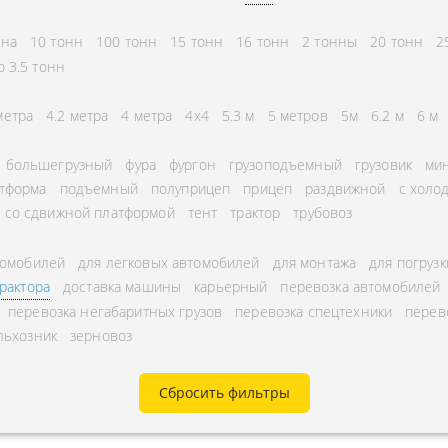
СНГ
АВЛЕНИЕ
нна
10 тонн
100 тонн
15 тонн
16 тонн
2 тонны
20 тонн
2
ГОРОДСКИЕ
ТОРА
о 3.5 тонн
АВТОГРУЗОПЕРЕВОЗКИ
УРНЫЕ ПЕРЕВОЗКИ
МЕЖДУГОРОДНЫЕ
метра
4.2 метра
4 метра
4x4
5.3 м
5 метров
5м
6.2 м
6 м
А ЩЕБНЯ
АВТОГРУЗОПЕРЕВОЗКИ
большегрузный
фура
фургон
грузоподъемный
грузовик
мин
А МУКИ
ПЕРЕВОЗКИ В БЕЛАРУСЬ
тформа
подъемный
полуприцеп
прицеп
раздвижной
с холо
ТЬ РАССТОЯНИЕ
со сдвижной платформой
тент
трактор
трубовоз
ПЕРЕВОЗКИ В
А УГЛЯ
УЗБЕКИСТАН
томобилей
для легковых автомобилей
для монтажа
для погрузк
РУЗА
трактора
доставка машины
карьерный
перевозка автомобилей
КА КИСЛОРОДНЫХ
перевозка негабаритных грузов
перевозка спецтехники
перев
льхозник
зерновоз
В
А ГАЗА
Сбросить фильтры
А ОПАСНОГО ГРУЗА
А