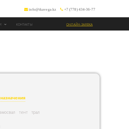
info@tkavega.kz
+7 (778) 434-36-77
ИИ
КОНТАКТЫ
ОНЛАЙН-ЗАЯВКА
ВОЗКИ
Т
 назначения
амосвал
тент
трал
Л