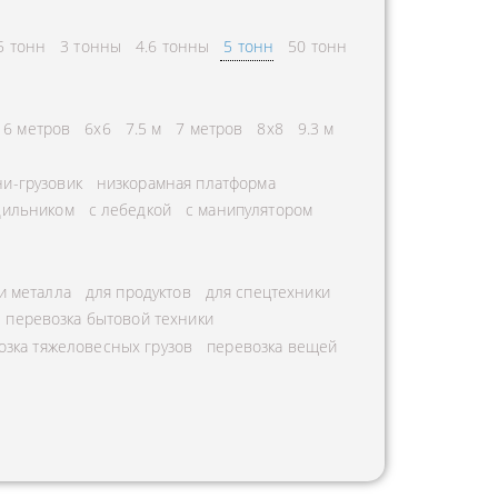
5 тонн
3 тонны
4.6 тонны
5 тонн
50 тонн
6 метров
6х6
7.5 м
7 метров
8х8
9.3 м
и-грузовик
низкорамная платформа
дильником
с лебедкой
с манипулятором
и металла
для продуктов
для спецтехники
перевозка бытовой техники
озка тяжеловесных грузов
перевозка вещей