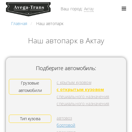
Ваш город:
Актау
Главная
Наш автопарк
Наш автопарк в Актау
Подберите автомобиль:
с крытым кузовом
Грузовые
с открытым кузовом
автомобили
специального назначения
специального назначения
автовоз
Тип кузова
бортовой