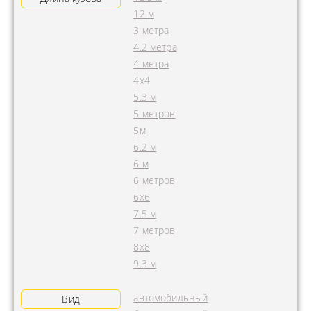
12 м
3 метра
4.2 метра
4 метра
4x4
5.3 м
5 метров
5м
6.2 м
6 м
6 метров
6х6
7.5 м
7 метров
8х8
9.3 м
автомобильный
Вид