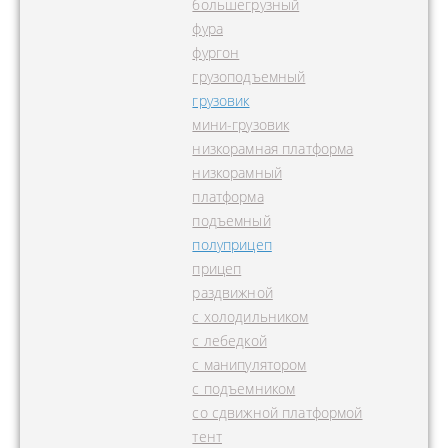
большегрузный
фура
фургон
грузоподъемный
грузовик
мини-грузовик
низкорамная платформа
низкорамный
платформа
подъемный
полуприцеп
прицеп
раздвижной
с холодильником
с лебедкой
с манипулятором
с подъемником
со сдвижной платформой
тент