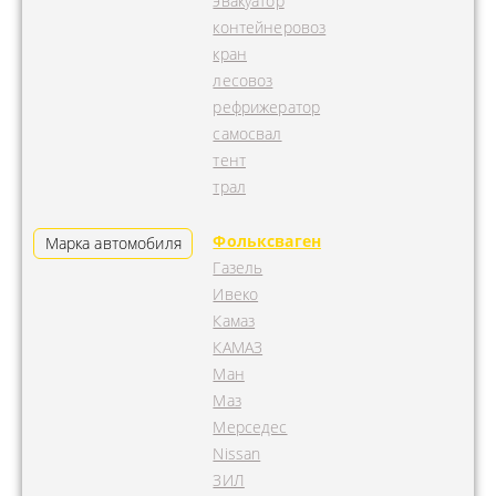
эвакуатор
контейнеровоз
кран
лесовоз
рефрижератор
самосвал
тент
трал
Фольксваген
Марка автомобиля
Газель
Ивеко
Камаз
КАМАЗ
Ман
Маз
Мерседес
Nissan
ЗИЛ