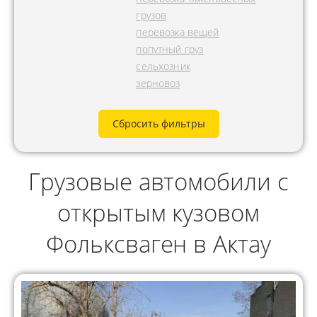
грузов
перевозка вещей
попутный груз
сельхозник
зерновоз
Сбросить фильтры
Грузовые автомобили с
открытым кузовом
Фольксваген в Актау