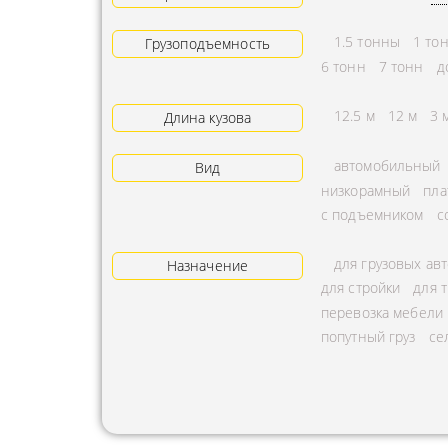
АРЕНДА ТРАКТОРА
ПРЕДОСТ
1.5 тонны
1 то
Грузоподъемность
УСЛУГИ АВТОКРАНА
ЭКСПЕДИ
6 тонн
7 тонн
д
ЗАКАЗ МАНИПУЛЯТОРА
ТЕМПЕРАТ
12.5 м
12 м
3 
Длина кузова
АВИАПЕРЕВОЗКА
ПЕРЕВОЗК
автомобильный
Вид
АВТОМОБИЛЬНЫЕ
ПЕРЕВОЗК
низкорамный
пла
ГРУЗОПЕРЕВОЗКИ
РАССЧИТА
с подъемником
с
МУЛЬТИМОДАЛЬНЫЕ
ПЕРЕВОЗК
для грузовых ав
ПЕРЕВОЗКИ
Назначение
ОХРАНА Г
для стройки
для 
АВТОПЕРЕВОЗКИ
ПЕРЕВОЗ
перевозка мебели
СБОРНОГО ГРУЗА
попутный груз
се
БАЛЛОНО
ДОСТАВКА
ПЕРЕВОЗК
НЕГАБАРИТНЫХ ГРУЗОВ
ПЕРЕВОЗК
ЖЕЛЕЗНОДОРОЖНЫЕ
ПЕРЕВОЗК