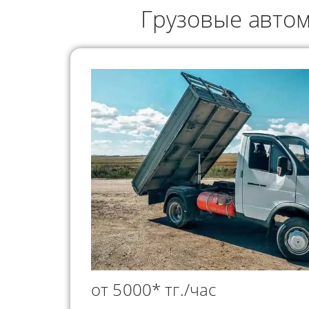
ГРУЗОПЕРЕВОЗКИ
Грузовые автом
НЕФТЕПР
ИНДИВИДУАЛЬНЫЕ
ПЕРЕВОЗК
ГРУЗОПЕРЕВОЗКИ
КОНТЕЙНЕРНЫЕ
ПЕРЕВОЗКИ
от 5000* тг./час