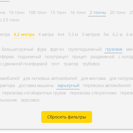
СНГ
АВЛЕНИЕ
нна
10 тонн
100 тонн
15 тонн
16 тонн
2 тонны
20 тонн
2
ГОРОДСКИЕ
ТОРА
о 3.5 тонн
АВТОГРУЗОПЕРЕВОЗКИ
УРНЫЕ ПЕРЕВОЗКИ
МЕЖДУГОРОДНЫЕ
метра
4.2 метра
4 метра
4x4
5.3 м
5 метров
5м
6.2 м
6 м
А ЩЕБНЯ
АВТОГРУЗОПЕРЕВОЗКИ
большегрузный
фура
фургон
грузоподъемный
грузовик
мин
А МУКИ
ПЕРЕВОЗКИ В БЕЛАРУСЬ
тформа
подъемный
полуприцеп
прицеп
раздвижной
с холо
ТЬ РАССТОЯНИЕ
ПЕРЕВОЗКИ В
о сдвижной платформой
тент
трактор
трубовоз
А УГЛЯ
УЗБЕКИСТАН
томобилей
для легковых автомобилей
для монтажа
для погрузк
РУЗА
трактора
доставка машины
карьерный
перевозка автомобилей
КА КИСЛОРОДНЫХ
перевозка негабаритных грузов
перевозка спецтехники
перев
льхозник
зерновоз
В
А ГАЗА
Сбросить фильтры
А ОПАСНОГО ГРУЗА
А