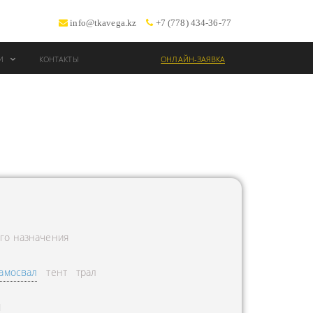
info@tkavega.kz
+7 (778) 434-36-77
ИИ
КОНТАКТЫ
ОНЛАЙН-ЗАЯВКА
ВОЗКИ
Т
го назначения
амосвал
тент
трал
Л