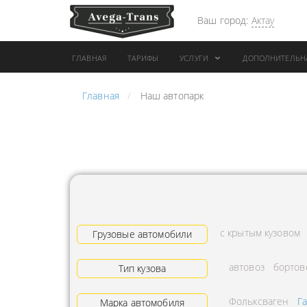
Ваш город:
Актау
ГЛАВНАЯ
ТАРИФЫ
УСЛУГИ
ДОПОЛНИТЕЛЬН
Главная
Наш автопарк
АРЕНДА АВТОБУСА
ПЕРЕВОЗК
ГРУЗОВОЙ ТРАНСПОРТ С
"ЭКСПРЕС
КОНИКОМ
ПЕРЕВОЗК
АРЕНДА ТРОЛЛЕЙГРУЗА
АРЕНДА А
ТЕХНИКА С
АВИАПЕР
ГИДРОБОРТАМИ
ГРУЗОВ
с крытым кузовом
ГРУЗОВАЯ ТЕХНИКА
Грузовые автомобили
ЗАКАЗАТЬ
РАЗНОЙ ПОГРУЗКИ
ДОСТАВКА
автовоз
бортов
Тип кузова
ПЕРЕВОЗКА ТРУБ
АДРЕСА
Фольксваген
Г
АРЕНДА БУЛЬДОЗЕРА
Марка автомобиля
ЛОГИСТИ