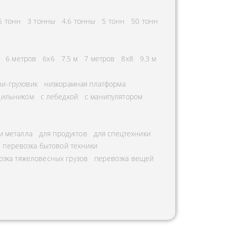
5 тонн
3 тонны
4.6 тонны
5 тонн
50 тонн
6 метров
6х6
7.5 м
7 метров
8х8
9.3 м
и-грузовик
низкорамная платформа
дильником
с лебедкой
с манипулятором
и металла
для продуктов
для спецтехники
перевозка бытовой техники
озка тяжеловесных грузов
перевозка вещей