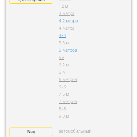
12 м
3 метра
4.2 метра
4 метра
4x4
5.3 м
5 метров
5м
6.2 м
6 м
6 метров
6х6
7.5 м
7 метров
8х8
9.3 м
автомобильный
Вид