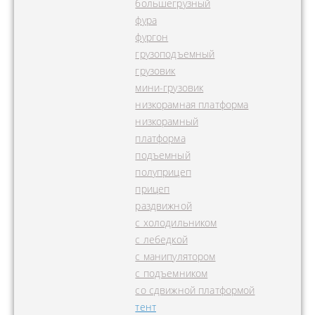
большегрузный
фура
фургон
грузоподъемный
грузовик
мини-грузовик
низкорамная платформа
низкорамный
платформа
подъемный
полуприцеп
прицеп
раздвижной
с холодильником
с лебедкой
с манипулятором
с подъемником
со сдвижной платформой
тент