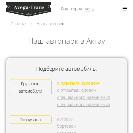
Ваш город:
Актау
Главная
Наш автопарк
Наш автопарк в Актау
Подберите автомобиль:
с крытым кузовом
Грузовые
с открытым кузовом
автомобили
специального назначения
специального назначения
автовоз
Тип кузова
бортовой