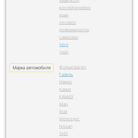
эвакуатор
контейнеровоз
кран
лесовоз
рефрижератор
самосвал
тент
трал
Фольксваген
Марка автомобиля
Газель
Ивеко
Камаз
КАМАЗ
Ман
Маз
Мерседес
Nissan
ЗИЛ