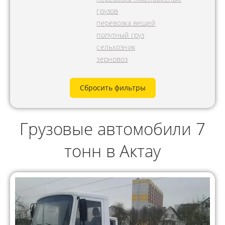
грузов
перевозка вещей
попутный груз
сельхозник
зерновоз
Сбросить фильтры
Грузовые автомобили 7
тонн в Актау