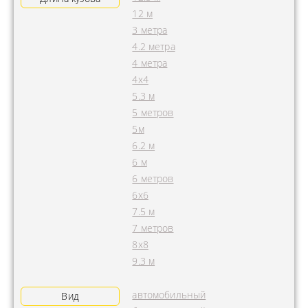
12 м
3 метра
4.2 метра
4 метра
4x4
5.3 м
5 метров
5м
6.2 м
6 м
6 метров
6х6
7.5 м
7 метров
8х8
9.3 м
автомобильный
Вид