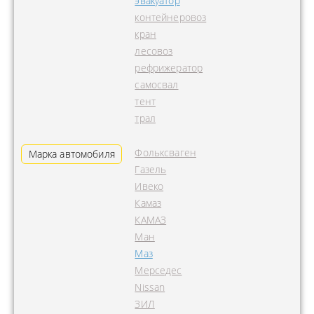
эвакуатор
контейнеровоз
кран
лесовоз
рефрижератор
самосвал
тент
трал
Фольксваген
Марка автомобиля
Газель
Ивеко
Камаз
КАМАЗ
Ман
Маз
Мерседес
Nissan
ЗИЛ