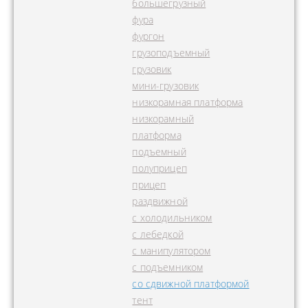
большегрузный
фура
фургон
грузоподъемный
грузовик
мини-грузовик
низкорамная платформа
низкорамный
платформа
подъемный
полуприцеп
прицеп
раздвижной
с холодильником
с лебедкой
с манипулятором
с подъемником
со сдвижной платформой
тент