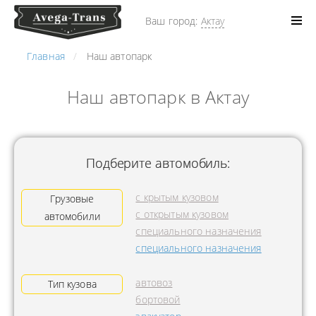
Ваш город:
Актау
Главная
Наш автопарк
Наш автопарк в Актау
Подберите автомобиль:
с крытым кузовом
Грузовые
с открытым кузовом
автомобили
специального назначения
специального назначения
автовоз
Тип кузова
бортовой