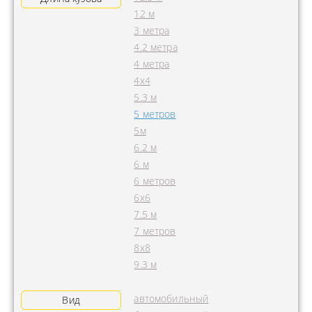
12 м
3 метра
4.2 метра
4 метра
4x4
5.3 м
5 метров
5м
6.2 м
6 м
6 метров
6х6
7.5 м
7 метров
8х8
9.3 м
автомобильный
Вид