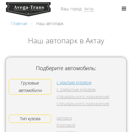
Ваш город:
Актау
Главная
Наш автопарк
Наш автопарк в Актау
Подберите автомобиль:
с крытым кузовом
Грузовые
с открытым кузовом
автомобили
специального назначения
специального назначения
автовоз
Тип кузова
бортовой