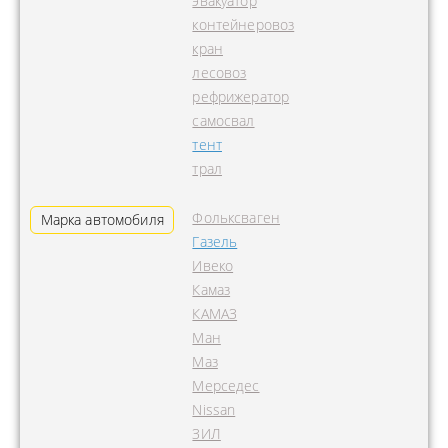
эвакуатор
контейнеровоз
кран
лесовоз
рефрижератор
самосвал
тент
трал
Фольксваген
Марка автомобиля
Газель
Ивеко
Камаз
КАМАЗ
Ман
Маз
Мерседес
Nissan
ЗИЛ