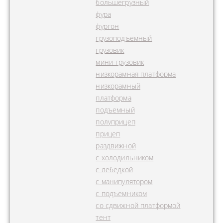
большегрузный
фура
фургон
грузоподъемный
грузовик
мини-грузовик
низкорамная платформа
низкорамный
платформа
подъемный
полуприцеп
прицеп
раздвижной
с холодильником
с лебедкой
с манипулятором
с подъемником
со сдвижной платформой
тент