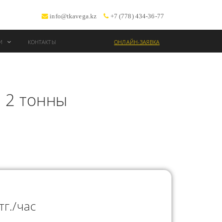
info@tkavega.kz
+7 (778) 434-36-77
ИИ
КОНТАКТЫ
ОНЛАЙН-ЗАЯВКА
ВОЗКИ
 2 тонны
Т
тг./час