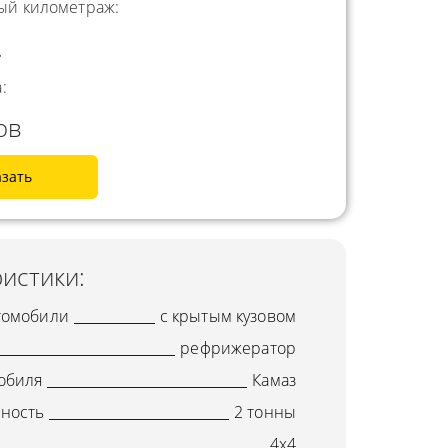
й километраж:
.
:
ов
азать
истики:
томобили
с крытым кузовом
рефрижератор
обиля
Камаз
ность
2 тонны
4x4