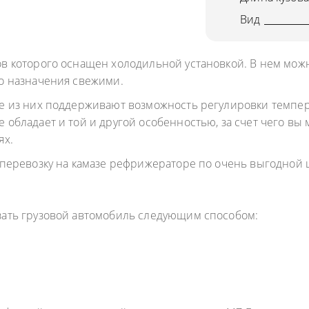
ОДУКТОВ
Вид
А ПРОПАНА
в которого оснащен холодильной установкой. В нем мо
о назначения свежими.
е из них поддерживают возможность регулировки темпер
обладает и той и другой особенностью, за счет чего вы
ях.
оперевозку на камазе рефрижераторе по очень выгодной 
азать грузовой автомобиль следующим способом: