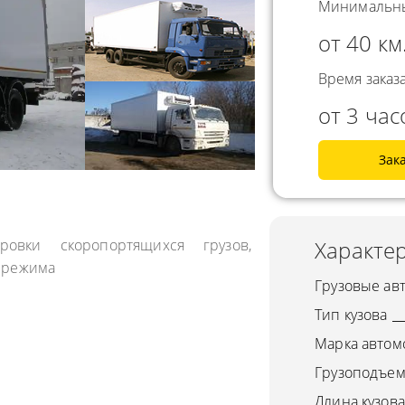
Минимальны
СНГ
АВЛЕНИЕ
от 40 км
ГОРОДСКИЕ
ТОРА
АВТОГРУЗОПЕРЕВОЗКИ
Время заказа
УРНЫЕ ПЕРЕВОЗКИ
МЕЖДУГОРОДНЫЕ
от 3 час
А ЩЕБНЯ
АВТОГРУЗОПЕРЕВОЗКИ
А МУКИ
Зак
ПЕРЕВОЗКИ В БЕЛАРУСЬ
ТЬ РАССТОЯНИЕ
ПЕРЕВОЗКИ В
А УГЛЯ
УЗБЕКИСТАН
ровки скоропортящихся грузов,
Характер
РУЗА
 режима
КА КИСЛОРОДНЫХ
Грузовые ав
В
Тип кузова
А ГАЗА
Марка автом
А ОПАСНОГО ГРУЗА
Грузоподъем
Длина кузова
А