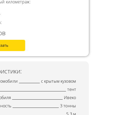
й километраж:
.
:
ов
азать
истики:
томобили
с крытым кузовом
тент
обиля
Ивеко
ность
3 тонны
5.3 м