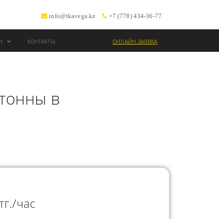
info@tkavega.kz
+7 (778) 434-36-77
ИИ
КОНТАКТЫ
ОНЛАЙН-ЗАЯВКА
ВОЗКИ
 тонны в
Т
тг./час