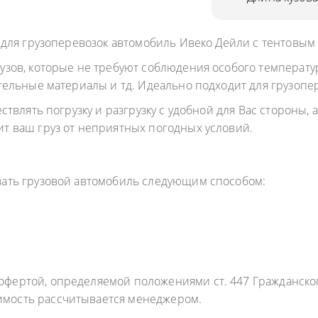
ОДУКТОВ
 для грузоперевозок автомобиль Ивеко Дейли с тентовым
А ПРОПАНА
узов, которые не требуют соблюдения особого температу
тельные материалы и тд. Идеально подходит для грузопер
ствлять погрузку и разгрузку с удобной для Вас стороны,
т ваш груз от неприятных погодных условий.
азать грузовой автомобиль следующим способом:
фертой, определяемой положениями ст. 447 Гражданского
имость рассчитывается менеджером.