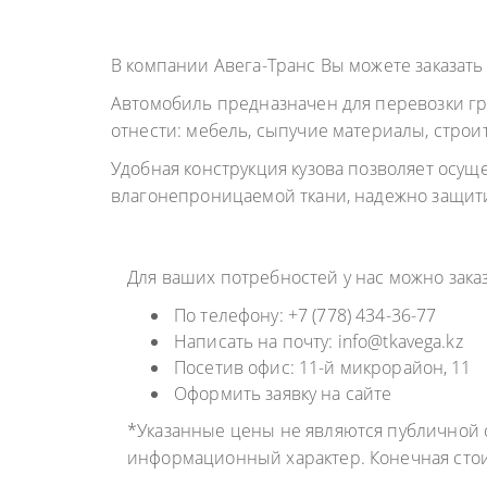
ГРУЗОПЕРЕВОЗКИ
НЕФТЕПР
ИНДИВИДУАЛЬНЫЕ
В компании Авега-Транс Вы можете заказать
ПЕРЕВОЗК
ГРУЗОПЕРЕВОЗКИ
Автомобиль предназначен для перевозки гр
КОНТЕЙНЕРНЫЕ
отнести: мебель, сыпучие материалы, строи
ПЕРЕВОЗКИ
Удобная конструкция кузова позволяет осуще
влагонепроницаемой ткани, надежно защити
Для ваших потребностей у нас можно зак
По телефону: +7 (778) 434-36-77
Написать на почту: info@tkavega.kz
Посетив офис: 11-й микрорайон, 11
Оформить заявку на сайте
*Указанные цены не являются публичной о
информационный характер. Конечная сто